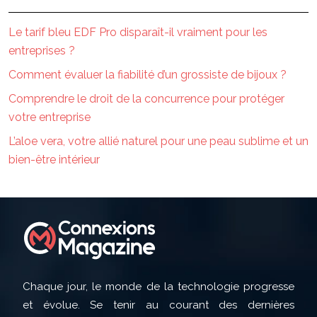
Le tarif bleu EDF Pro disparaît-il vraiment pour les
entreprises ?
Comment évaluer la fiabilité d’un grossiste de bijoux ?
Comprendre le droit de la concurrence pour protéger
votre entreprise
L’aloe vera, votre allié naturel pour une peau sublime et un
bien-être intérieur
Chaque jour, le monde de la technologie progresse
et évolue. Se tenir au courant des dernières