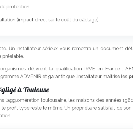
t de protection
tallation (impact direct sur le coût du câblage)
iste. Un installateur sérieux vous remettra un document déta
e préalable.
organismes délivrent la qualification IRVE en France : AF
rogramme ADVENIR et garantit que l’installateur maîtrise les
p
égligé à Toulouse
ans l’agglomération toulousaine, les maisons des années 19
e profil type reste le même. Un propriétaire satisfait de son 
ation.