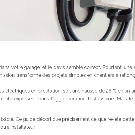
ns votre garage, et le devis semble correct. Pourtant, une ét
omission transforme des projets simples en chantiers à rallon
s électriques en circulation, soit une hausse de 26 % en un 
icile explosent dans l’agglomération toulousaine. Mais le 
u bâclé. Ce guide décortique précisément ce que révèle cette é
tre installateur.